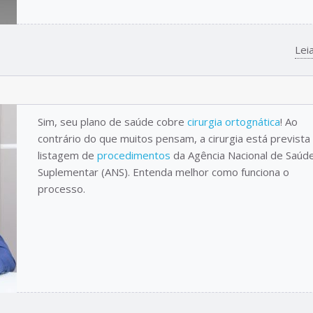
Lei
Sim, seu plano de saúde cobre
cirurgia ortognática
! Ao
contrário do que muitos pensam, a cirurgia está prevista
listagem de
procedimentos
da Agência Nacional de Saúd
Suplementar (ANS). Entenda melhor como funciona o
processo.
Cirurgia Ortognática:
Cirurgia Ortogn
Transforme Sua Saúde
alinhadores est
e Autoestima