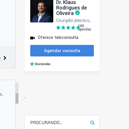
a
CIRURGIA
a,
-
ORTOGNÁTICA
KLAUS
RODRIGUES