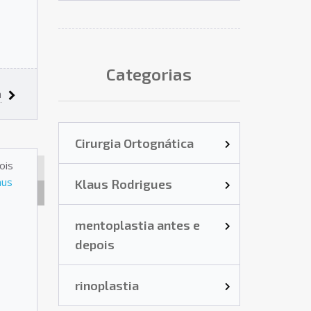
Categorias
a
Cirurgia Ortognática
ois
CIRURGIA
aus
Klaus Rodrigues
ORTOGNÁTICA
RINOPLASTIA
mentoplastia antes e
depois
rinoplastia