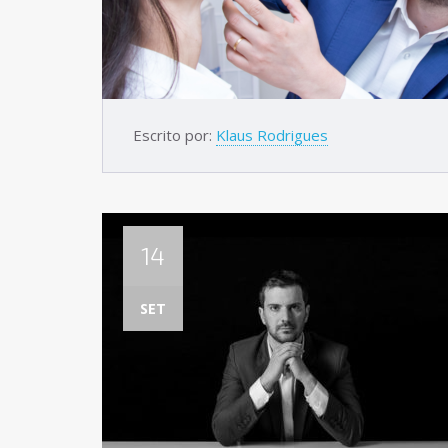
Escrito por:
Klaus Rodrigues
14
SET