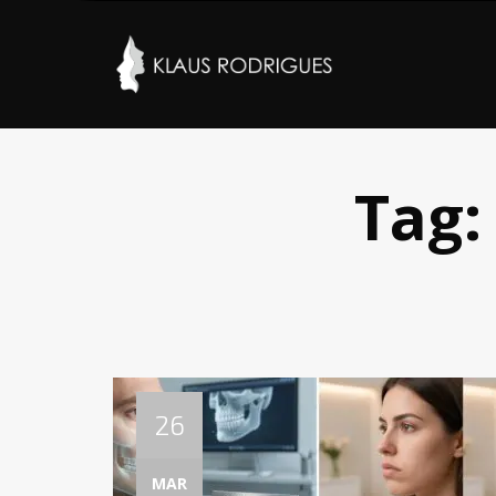
Tag
26
MAR