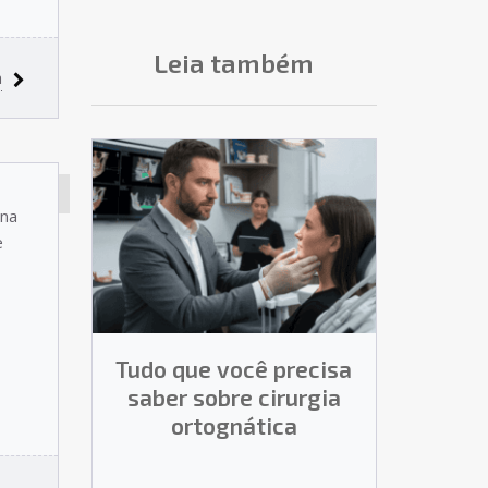
Leia também
a
CIRURGIA
 na
ORTOGNÁTICA
e
ática e
Tudo que você precisa
Cirurgi
éticos
saber sobre cirurgia
Benefí
ortognática