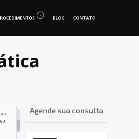
PROCEDIMENTOS
BLOG
CONTATO
ática
Agende sua consulta
bra
CIRURGIA
a a
ORTOGNÁTICA
KLAUS
RODRIGUES