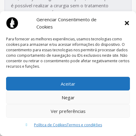
é possível realizar a cirurgia sem o tratamento
ortodôntico prévio.É o que chamamos de benefício
Gerenciar Consentimento de
antecipado,Se opera primeiro,e depois o ortodontista
Cookies
finaliza o tratamento.Obrigado pelo
contato
.
Para fornecer as melhores experiências, usamos tecnologias como
cookies para armazenar e/ou acessar informações do dispositivo. O
consentimento para essas tecnologias nos permitirá processar dados
Giselle
como comportamento de navegação ou IDs exclusivos neste site. Não
consentir ou retirar o consentimento pode afetar negativamente certos
25 de junho de 2019
recursos e funções.
Reply
quanto tempo que dão de atestado para entregar na
Aceitar
empresa?
Negar
Ver preferências
Klaus
26 de junho de 2019
Política de Cookies
Termos e condições
Reply