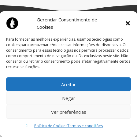
Gerenciar Consentimento de
Cookies
Para fornecer as melhores experiências, usamos tecnologias como
cookies para armazenar e/ou acessar informações do dispositivo. O
consentimento para essas tecnologias nos permitirá processar dados
como comportamento de navegação ou IDs exclusivos neste site. Não
© TODOS OS DIREITOS RESERVADOS
consentir ou retirar o consentimento pode afetar negativamente certos
SITE:
FLIP LAB
recursos e funções.
DESIGNED BY
JULINHO
Aceitar
Negar
Ver preferências
Política de Cookies
Termos e condições