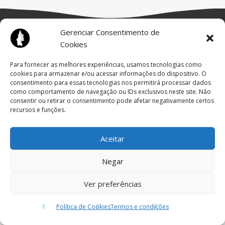
Gerenciar Consentimento de
Cookies
Para fornecer as melhores experiências, usamos tecnologias como
cookies para armazenar e/ou acessar informações do dispositivo. O
consentimento para essas tecnologias nos permitirá processar dados
como comportamento de navegação ou IDs exclusivos neste site. Não
© TODOS OS DIREITOS RESERVADOS
consentir ou retirar o consentimento pode afetar negativamente certos
SITE:
FLIP LAB
recursos e funções.
DESIGNED BY
JULINHO
Aceitar
Negar
Ver preferências
Política de Cookies
Termos e condições